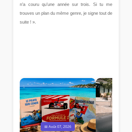
n’a couru qu’une année sur trois. Si tu me
trouves un plan du même genre, je signe tout de
suite ! ».
📅 Août 07, 2026
📅 Jui