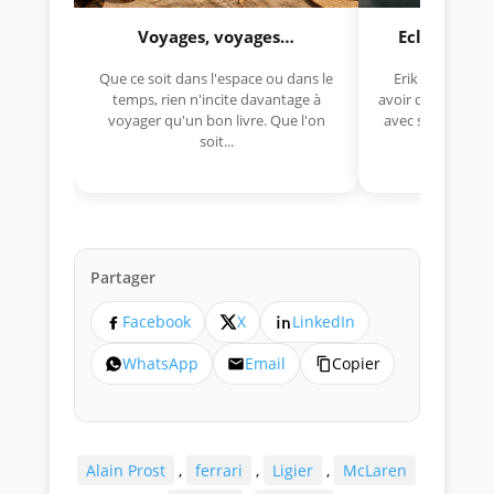
Voyages, voyages…
Eclectica 
Que ce soit dans l'espace ou dans le
Erik Comas, "B
temps, rien n'incite davantage à
avoir déjà rempor
voyager qu'un bon livre. Que l'on
avec sa Lancia R
soit...
lo
Partager
Facebook
X
LinkedIn
WhatsApp
Email
Copier
Alain Prost
,
ferrari
,
Ligier
,
McLaren