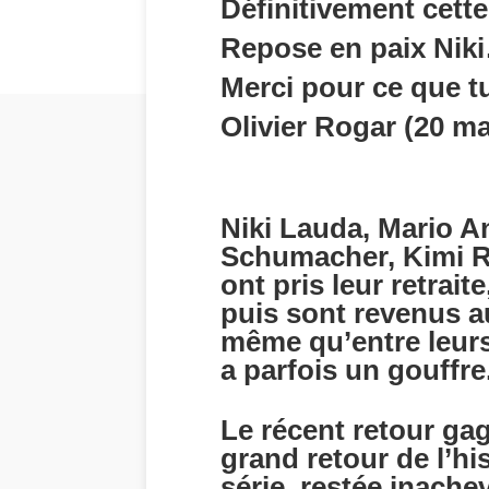
Définitivement cett
Repose en paix Nik
Merci pour ce que t
Olivier Rogar (20 ma
Niki Lauda, Mario An
Schumacher, Kimi Ra
ont pris leur retrait
puis sont revenus au
même qu’entre leurs 
a parfois un gouffre
Le récent retour ga
grand retour de l’hi
série, restée inache