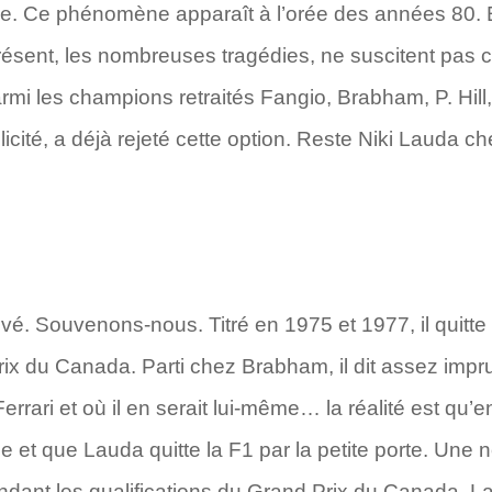
 Ce phénomène apparaît à l’orée des années 80. En 
ésent, les nombreuses tragédies, ne suscitent pas
armi les champions retraités Fangio, Brabham, P. Hil
llicité, a déjà rejeté cette option. Reste Niki Lauda 
tivé. Souvenons-nous. Titré en 1975 et 1977, il quitt
ix du Canada. Parti chez Brabham, il dit assez impr
rrari et où il en serait lui-même… la réalité est qu’e
 que Lauda quitte la F1 par la petite porte. Une nou
ndant les qualifications du Grand Prix du Canada. La