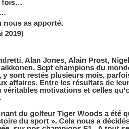
e fois…
i…
u nous as apporté.
i 2019)
dretti, Alan Jones, Alain Prost, Nige
ikkonen. Sept champions du monde F1
e, y sont restés plusieurs mois, parfo
x affaires. Entre les résultats de leu
véritables motivations et celles qu’on
.
gnant du golfeur Tiger Woods a été qu
stoire du sport ». Cela nous a décidés
vée, sur nos champions F1 . A tout se