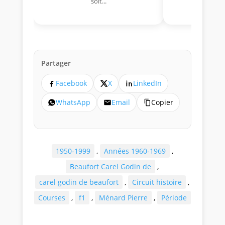
soit...
lo
Partager
Facebook
X
LinkedIn
WhatsApp
Email
Copier
1950-1999
,
Années 1960-1969
,
Beaufort Carel Godin de
,
carel godin de beaufort
,
Circuit histoire
,
Courses
,
f1
,
Ménard Pierre
,
Période