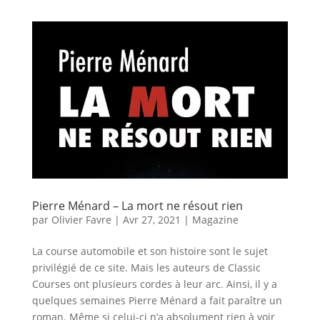
Pierre Ménard – La mort ne résout rien
par
Olivier Favre
|
Avr 27, 2021
|
Magazine
La course automobile et son histoire sont le sujet
privilégié de ce site. Mais les auteurs de Classic
Courses ont plusieurs cordes à leur arc. Ainsi, il y a
quelques semaines Pierre Ménard a fait paraître un
roman. Même si celui-ci n’a absolument rien à voir