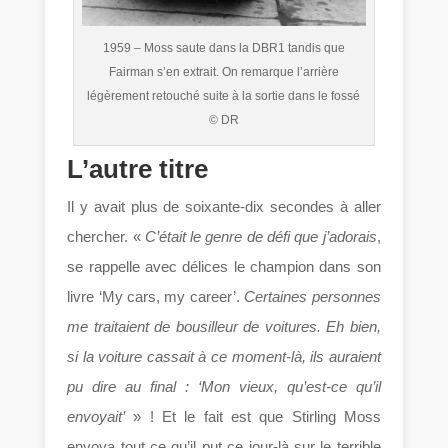
1959 – Moss saute dans la DBR1 tandis que
Fairman s’en extrait. On remarque l’arrière
légèrement retouché suite à la sortie dans le fossé
© DR
L’autre titre
Il y avait plus de soixante-dix secondes à aller
chercher. «
C’était le genre de défi que j’adorais
,
se rappelle avec délices le champion dans son
livre ‘My cars, my career’.
Certaines personnes
me traitaient de bousilleur de voitures. Eh bien,
si la voiture cassait à ce moment-là, ils auraient
pu dire au final : ‘Mon vieux, qu’est-ce qu’il
envoyait’
» ! Et le fait est que Stirling Moss
envoya tout ce qu’il put ce jour-là sur le terrible