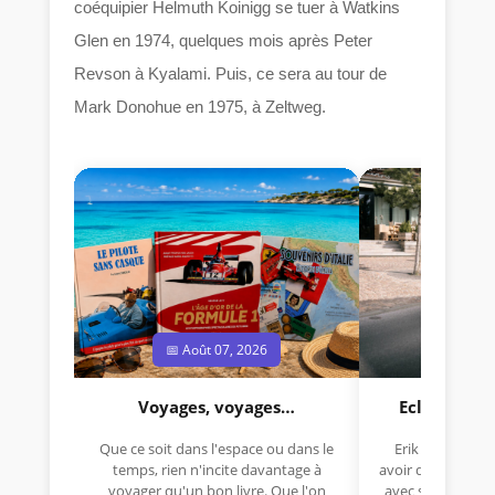
coéquipier Helmuth Koinigg se tuer à Watkins
Glen en 1974, quelques mois après Peter
Revson à Kyalami. Puis, ce sera au tour de
Mark Donohue en 1975, à Zeltweg.
📅 Août 07, 2026
📅 Jui
Voyages, voyages…
Eclectica 
Que ce soit dans l'espace ou dans le
Erik Comas, "B
temps, rien n'incite davantage à
avoir déjà rempor
voyager qu'un bon livre. Que l'on
avec sa Lancia R