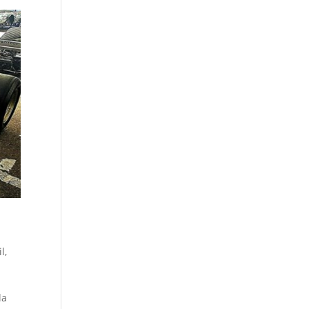
il
,
la