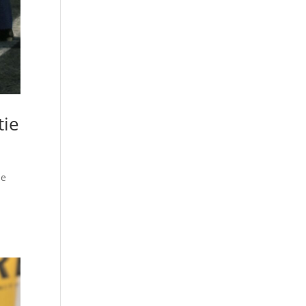
tie
de