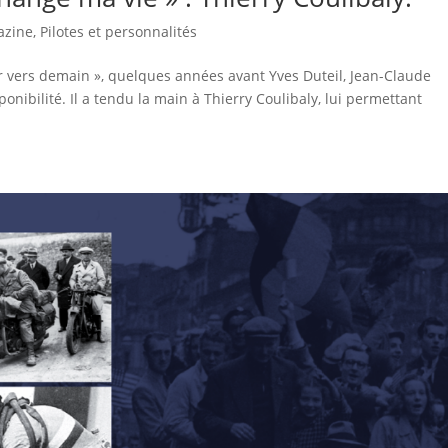
azine
,
Pilotes et personnalités
r vers demain », quelques années avant Yves Duteil, Jean-Claude
sponibilité. Il a tendu la main à Thierry Coulibaly, lui permettant