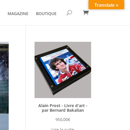
Translate »

U
MAGAZINE
BOUTIQUE
Alain Prost - Livre d'art -
par Bernard Bakalian
950,00
€
Lire la suite