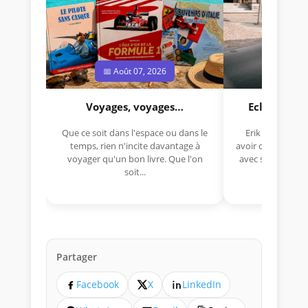
📅 Août 07, 2026
📅 Jui
Voyages, voyages…
Eclectica 
Que ce soit dans l'espace ou dans le
Erik Comas, "B
temps, rien n'incite davantage à
avoir déjà rempor
voyager qu'un bon livre. Que l'on
avec sa Lancia R
soit...
lo
Partager
Facebook
X
LinkedIn