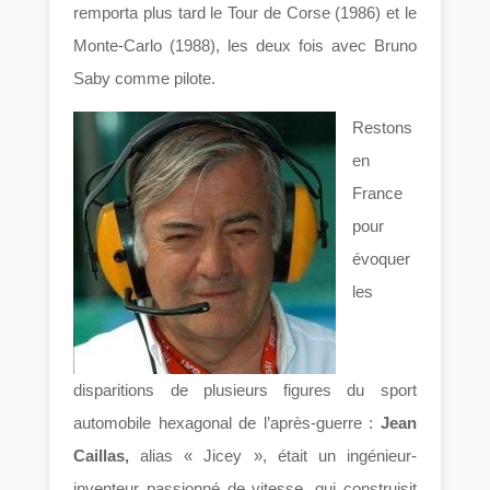
remporta plus tard le Tour de Corse (1986) et le
Monte-Carlo (1988), les deux fois avec Bruno
Saby comme pilote.
Restons
en
France
pour
évoquer
les
disparitions de plusieurs figures du sport
automobile hexagonal de l’après-guerre :
Jean
Caillas,
alias « Jicey », était un ingénieur-
inventeur passionné de vitesse, qui construisit