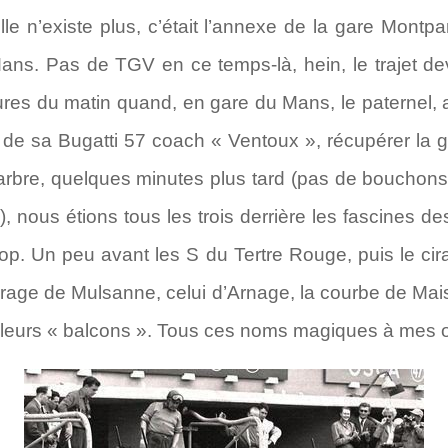
e n’existe plus, c’était l’annexe de la gare Montparn
 Mans. Pas de TGV en ce temps-là, hein, le trajet 
heures du matin quand, en gare du Mans, le paternel
t de sa Bugatti 57 coach « Ventoux », récupérer la g
arbre, quelques minutes plus tard (pas de bouchons
, nous étions tous les trois derrière les fascines de
lop. Un peu avant les S du Tertre Rouge, puis le cir
irage de Mulsanne, celui d’Arnage, la courbe de Ma
 leurs « balcons ». Tous ces noms magiques à mes or