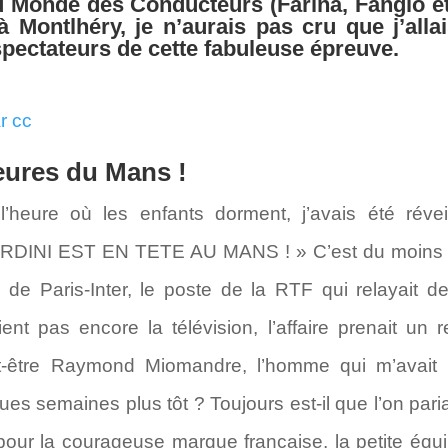
Monde des Conducteurs (Farina, Fangio et A
 Montlhéry, je n’aurais pas cru que j’alla
spectateurs de cette fabuleuse épreuve.
eures du Mans !
l’heure où les enfants dorment, j’avais été réve
GORDINI EST EN TETE AU MANS ! » C’est du moins ce
 de Paris-Inter, le poste de la RTF qui relayait d
pas encore la télévision, l’affaire prenait un reli
-être Raymond Miomandre, l’homme qui m’avait 
s semaines plus tôt ? Toujours est-il que l’on paria
 pour la courageuse marque française, la petite éq