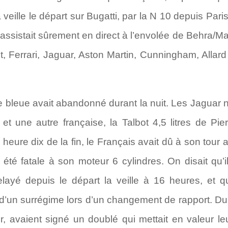
la veille le départ sur Bugatti, par la N 10 depuis Par
il assistait sûrement en direct à l’envolée de Behra/Ma
ot, Ferrari, Jaguar, Aston Martin, Cunningham, Alla
lle bleue avait abandonné durant la nuit. Les Jaguar n
 et une autre française, la Talbot 4,5 litres de Pie
ure dix de la fin, le Français avait dû à son tour 
été fatale à son moteur 6 cylindres. On disait qu’il
elayé depuis le départ la veille à 16 heures, et q
e d’un surrégime lors d’un changement de rapport. D
, avaient signé un doublé qui mettait en valeur leur 