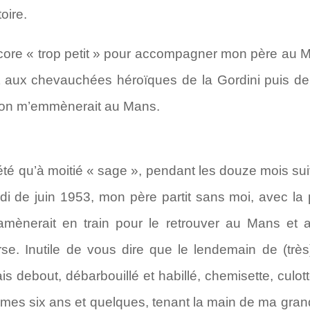
oire.
ore « trop petit » pour accompagner mon père au Ma
 aux chevauchées héroïques de la Gordini puis de l
», on m’emmènerait au Mans.
 été qu’à moitié « sage », pendant les douze mois s
di de juin 1953, mon père partit sans moi, avec l
ènerait en train pour le retrouver au Mans et ass
se. Inutile de vous dire que le lendemain de (trè
étais debout, débarbouillé et habillé, chemisette, culo
 mes six ans et quelques, tenant la main de ma gra