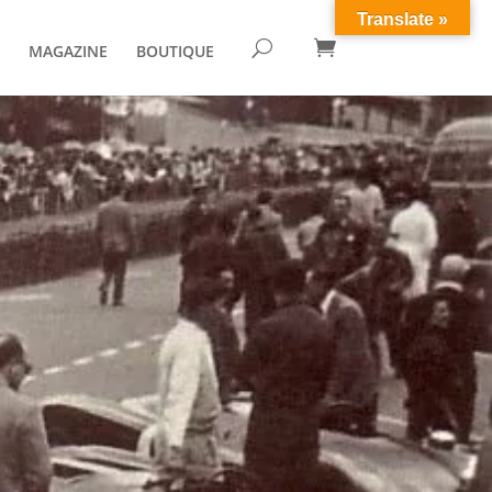
Translate »

U
MAGAZINE
BOUTIQUE