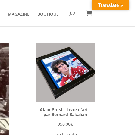
Translate »

U
MAGAZINE
BOUTIQUE
Alain Prost - Livre d'art -
par Bernard Bakalian
950,00
€
Lire la suite