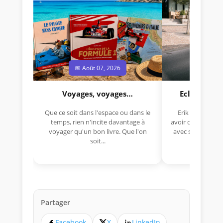
📅 Août 07, 2026
📅 Jui
Voyages, voyages…
Eclectica 
Que ce soit dans l'espace ou dans le
Erik Comas, "B
temps, rien n'incite davantage à
avoir déjà rempor
voyager qu'un bon livre. Que l'on
avec sa Lancia R
soit...
lo
Partager
Facebook
X
LinkedIn