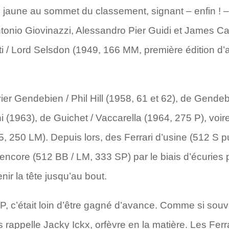
 jaune au sommet du classement, signant – enfin ! –
ntonio Giovinazzi, Alessandro Pier Guidi et James C
i / Lord Selsdon (1949, 166 MM, première édition d’
ier Gendebien / Phil Hill (1958, 61 et 62), de Gendeb
ini (1963), de Guichet / Vaccarella (1964, 275 P), vo
, 250 LM). Depuis lors, des Ferrari d’usine (512 S p
ncore (512 BB / LM, 333 SP) par le biais d’écuries 
nir la tête jusqu’au bout.
P, c’était loin d’être gagné d’avance. Comme si so
 rappelle Jacky Ickx, orfèvre en la matière. Les Ferra