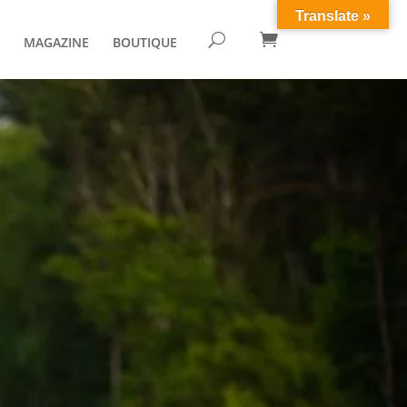
Translate »

U
MAGAZINE
BOUTIQUE