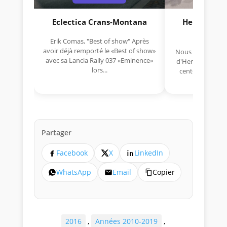
Eclectica Crans-Montana
Hermano Da
(1925
Erik Comas, "Best of show" Après
avoir déjà remporté le «Best of show»
Nous avons appris
avec sa Lancia Rally 037 «Eminence»
d'Hermano Da Si
lors...
cent-unième ann
Aujou
Partager
Facebook
X
LinkedIn
WhatsApp
Email
Copier
2016
,
Années 2010-2019
,