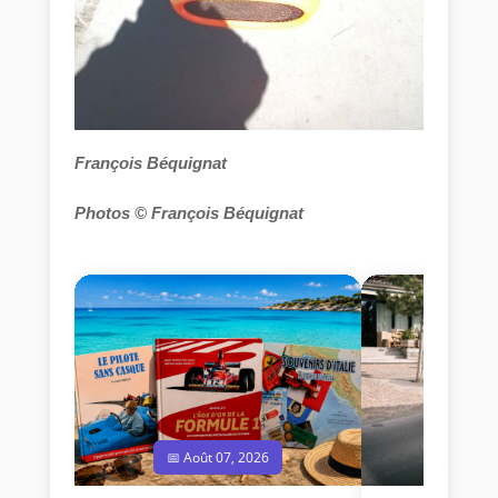
François Béquignat
Photos © François Béquignat
📅 Août 07, 2026
📅 Jui