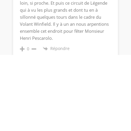
loin, si proche. Et puis ce circuit de Légende
qui à vu les plus grands et dont tu en à
sillonné quelques tours dans le cadre du
Volant Winfield. Il y à un an nous arpentions
ensemble cet endroit pour fêter Monsieur
Henri Pescarolo.
Répondre
0
Michèle Turco
10 années plus tôt
Merci François pour cette « carte postale »
qui m’a ainsi permis de me régaler
presqu’autant que si j’avais pu me rendre à
Magny Cours. Un peu nostalgique de ces si
belles voitures et du Magny Cours du volant
Winfield…