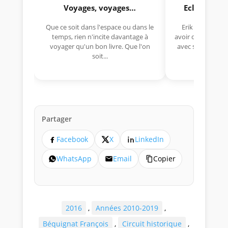
Voyages, voyages…
Eclectica 
Que ce soit dans l'espace ou dans le
Erik Comas, "B
temps, rien n'incite davantage à
avoir déjà rempor
voyager qu'un bon livre. Que l'on
avec sa Lancia R
soit...
lo
Partager
Facebook
X
LinkedIn
WhatsApp
Email
Copier
2016
,
Années 2010-2019
,
Béquignat François
,
Circuit historique
,