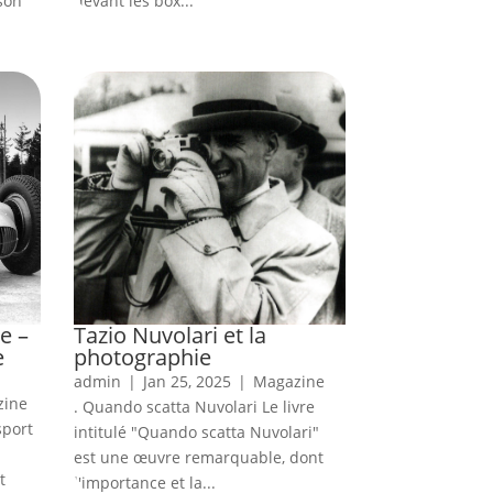
 son
devant les box...
e –
Tazio Nuvolari et la
e
photographie
admin
|
Jan 25, 2025
|
Magazine
zine
. Quando scatta Nuvolari Le livre
sport
intitulé "Quando scatta Nuvolari"
est une œuvre remarquable, dont
t
l'importance et la...