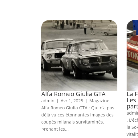
Alfa Romeo Giulia GTA
La 
Les 
admin
|
Avr 1, 2025
|
Magazine
part
Alfa Romeo Giulia GTA : Qui n’a pas
admi
déjà vu ces étonnantes images des
. L'é
coupés milanais survitaminés,
la So
prenant les...
vital