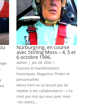
 ou
Nürburgring, en course
avec Stirling Moss – 4, 5 et
6 octobre 1996.
admin
|
Jan 28, 2026
|
Page-
Courses et manifestations
s
historiques
,
Magazine
,
Pilotes et
personnalités
e
Henry Ford ne se lassait pas de
ont
répéter à ses collaborateurs : « Ce
n’est pas moi qui vous paie, mais
nos clients,...