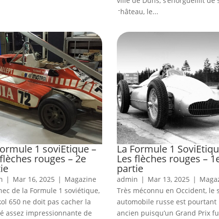
ville de Duns, s’enorgueillit de
château, le...
Formule 1 soviEtique –
La Formule 1 SoviEtiqu
flèches rouges – 2e
Les flèches rouges – 1
ie
partie
n
|
Mar 16, 2025
|
Magazine
admin
|
Mar 13, 2025
|
Maga
chec de la Formule 1 soviétique,
Très méconnu en Occident, le 
kol 650 ne doit pas cacher la
automobile russe est pourtant
ité assez impressionnante de
ancien puisqu’un Grand Prix fu