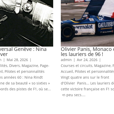
versal Genève : Nina
Olivier Panis, Monaco
ever
les lauriers de 96 !
n
|
Mai 28, 2026
|
admin
|
Avr 24, 2026
|
lités
,
Divers
,
Magazine
,
Page-
Courses et circuits
,
Magazine
,
il
,
Pilotes et personnalités
Accueil
,
Pilotes et personnalité
es années 60 : Nina Rindt
Vingt quatre ans sur le front
ine de sa beauté « so sixties »
d'Olivier Panis... Les lauriers d
bords des pistes de F1, où se...
cette victoire française en F1 s
un peu secs....