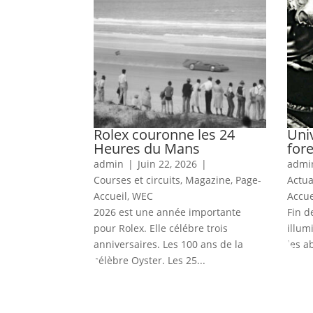
Rolex couronne les 24
Uni
Heures du Mans
for
admin
|
Juin 22, 2026
|
admi
Courses et circuits
,
Magazine
,
Page-
Actua
Accueil
,
WEC
Accue
2026 est une année importante
Fin d
pour Rolex. Elle célébre trois
illum
anniversaires. Les 100 ans de la
les a
célèbre Oyster. Les 25...