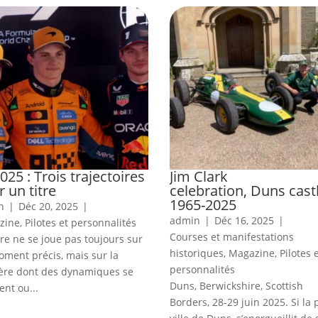
025 : Trois trajectoires
Jim Clark
 un titre
celebration, Duns castl
1965-2025
n
|
Déc 20, 2025
|
admin
|
Déc 16, 2025
|
zine
,
Pilotes et personnalités
Courses et manifestations
tre ne se joue pas toujours sur
historiques
,
Magazine
,
Pilotes 
ment précis, mais sur la
personnalités
ère dont des dynamiques se
Duns, Berwickshire, Scottish
ent ou...
Borders, 28-29 juin 2025. Si la 