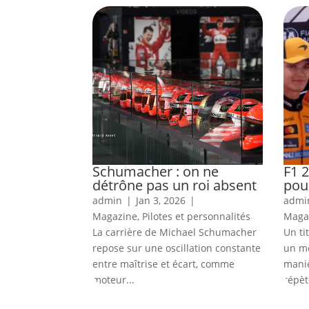
Schumacher : on ne
F1 2
détrône pas un roi absent
pour
admin
|
Jan 3, 2026
|
admi
Magazine
,
Pilotes et personnalités
Maga
La carrière de Michael Schumacher
Un ti
repose sur une oscillation constante
un mo
entre maîtrise et écart, comme
mani
moteur...
répèt