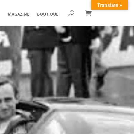
Translate »

U
MAGAZINE
BOUTIQUE