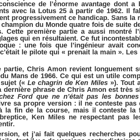
conscience de l’énorme avantage dont a 
ts avec la Lotus 25 à partir de 1962. Il fa
ent progressivement ce handicap. Sans la m
e champion du Monde quatre fois de suite de 
s. Cette première partie a aussi montré l
glages qui en résultaient. Ce fut incontest
poque : une fois que l’ingénieur avait con
 c’était le pilote qui « prenait la main ». L
 partie, Chris Amon revient longuement s
 du Mans de 1966. Ce qui est un utile comp
 sujet («
Le chagrin de Ken Miles
»). Tout a
a dernière phrase de Chris Amon est très si
 chez Ford que ne n’était pas les bonnes
vre sa propre version : il ne conteste pa
 la fin de la course, mais il conteste la 
breptice, Ken Miles ne respectant pas l
entir.
rsion, et j’ai fait quelques recherches po