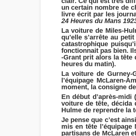
clair. Ce qui est très dif
un certain nombre de c
livre écrit par les jour
24 Heures du Mans 192
La voiture de Miles-Hul
qu’elle s’arrête au pet
catastrophique puisqu’i
fonctionnait pas bien. I
-Grant prit alors la tê
heures du matin).
La voiture de Gurney-G
l’équipage McLaren-Am
moment, la consigne de r
En début d’après-midi (
voiture de tête, décida
Hulme de reprendre la t
Je pense que c’est ains
mis en tête l’équipage 
partisans de McLaren et