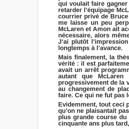
qui voulait faire gagne
retarder l’équipage Mc
courrier privé de Bruce
me laisse un peu perp
McLaren et Amon ait acc
nécessaire, alors même q
J’ai plutôt l’impressi
longtemps à l’avance.
Mais finalement, la thè
vérité : il est parfait
avait un arrêt program
autant que McLaren l
progressivement de la v
au changement de plaqu
faire. Ce qui ne fut pas l
Evidemment, tout ceci p
qu’on ne plaisantait pa
plus grande course du
cinquante ans plus tard,