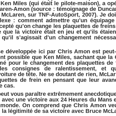
r Ken Miles (qui était le pilote-maison), a 
Laren-Amon (source : témoignage de Duncan
 McLaren, sur TNF-AutoSport, 2007). Je doi
lexe : comment admettre qu’un équipage
epté qu’on change les plaquettes de freins s
ue la victoire était en jeu et qu’ils étaie
on qu’il s’agissait d’un changement nécess
se développée ici par Chris Amon est peut
ement possible que Ken Miles, sachant que
mé pour le changement des plaquettes de fr
es consignes de ralentissement, et qu
oiture de tête. Ne se doutant de rien, McL
ettes de frein en pensant que leur avanc
e cas.
eut vous paraître extrêmement anecdotique. 
s avec une victoire aux 24 Heures du Mans en
 monde. On comprend que Chris Amon veuil
 la légitimité de sa victoire avec Bruce McL