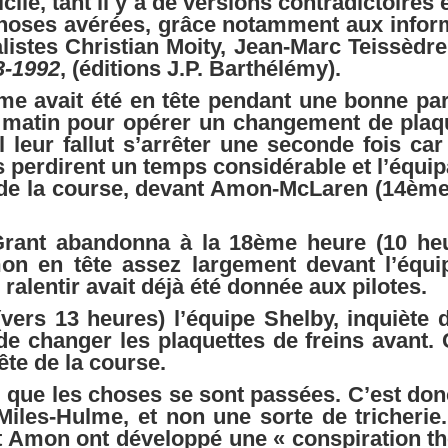
ficile, tant il y a de versions contradictoires 
hoses avérées, grâce notamment aux inform
nalistes Christian Moity, Jean-Marc Teissèdr
3-1992
, (éditions J.P. Barthélémy).
me avait été en tête pendant une bonne part
it matin pour opérer un changement de plaqu
l leur fallut s’arrêter une seconde fois car
ls perdirent un temps considérable et l’équ
te de la course, devant Amon-McLaren (14ème
rant abandonna à la 18ème heure (10 heu
on en tête assez largement devant l’équi
alentir avait déjà été donnée aux pilotes.
vers 13 heures) l’équipe Shelby, inquiète de
 de changer les plaquettes de freins avant. 
ête de la course.
i que les choses se sont passées. C’est donc
Miles-Hulme, et non une sorte de tricherie. 
 Amon ont développé une « conspiration the