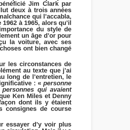
bénéficié Jim Clark par
llut deux à trois années
alchance qui l’accabla,
1962 à 1965, alors qu’il
’importance du style de
ablement un âge d’or pour
çu la voiture, avec ses
es choses ont bien changé
ur les circonstances de
lément au texte que j’ai
u long de l’entretien, le
gnificative : «
personne
 personnes qui avaient
s que Ken Miles et Denny
façon dont ils y étaient
es consignes de course
ur essayer d’y voir plus