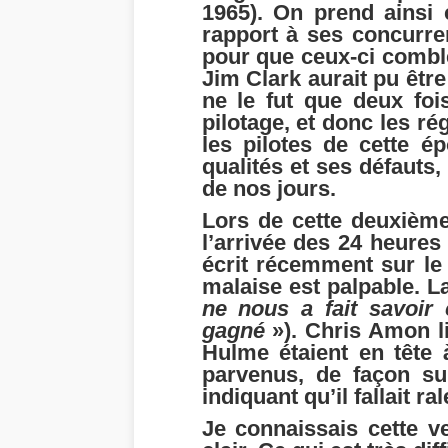
1965). On prend ainsi 
rapport à ses concurren
pour que ceux-ci combl
Jim Clark aurait pu êtr
ne le fut que deux foi
pilotage, et donc les ré
les pilotes de cette é
qualités et ses défauts,
de nos jours.
Lors de cette deuxième
l’arrivée des 24 heures
écrit récemment sur le
malaise est palpable. L
ne nous a fait savoir
gagné
»). Chris Amon li
Hulme étaient en tête à
parvenus, de façon su
indiquant qu’il fallait ral
Je connaissais cette ve