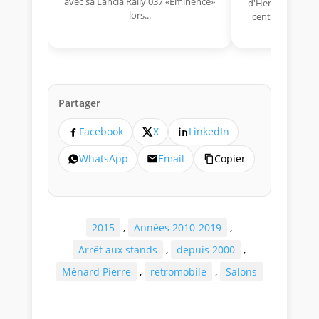
avec sa Lancia Rally 037 «Eminence»
d'Hermano Da Si
lors...
cent-unième ann
Aujou
Partager
Facebook
X
LinkedIn
WhatsApp
Email
Copier
2015
,
Années 2010-2019
,
Arrêt aux stands
,
depuis 2000
,
Ménard Pierre
,
retromobile
,
Salons