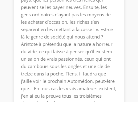
peuvent se les payer neuves. Ensuite, les
gens ordinaires n’ayant pas les moyens de
les acheter d’occasion, les riches s’en
séparent en les mettant à la casse ! ». Est-ce
là le genre de société qui nous attend ?
Aristote à prétendu que la nature a horreur
du vide, ce qui laisse à penser qu’il existera
un salon de vrais passionnés, ceux qui ont
du cambouis sous les ongles et une clé de
treize dans la poche. Tiens, il faudra que
j’aille voir le prochain Automédon, peut-être
que… En tous cas les vrais amateurs existent,
j’en ai eu la preuve tous les troisièmes
dimanches de chaque mois. J’ai habité
longtemps juste en face des locaux d’une
revue spécialisée qui organisait avec succès
un rassemblement de passionnés, du genre
de ceux que nos amis anglo-saxons