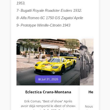
1953.
7- Bugatti Royale Roadster Esders 1932.
8- Alfa Romeo 6C 1750 GS Zagato/ Aprile
9- Prototype Wimille-Citroën 1943
📅 Juil 31, 2026
📅 Jui
Eclectica Crans-Montana
Hermano Da
(1925
Erik Comas, "Best of show" Après
avoir déjà remporté le «Best of show»
Nous avons appris