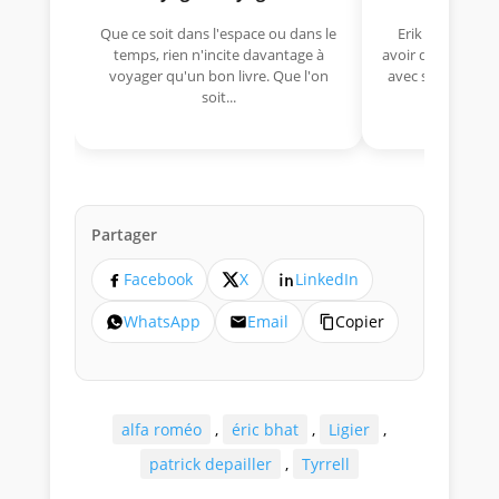
Que ce soit dans l'espace ou dans le
Erik Comas, "B
temps, rien n'incite davantage à
avoir déjà rempor
voyager qu'un bon livre. Que l'on
avec sa Lancia R
soit...
lo
Partager
Facebook
X
LinkedIn
WhatsApp
Email
Copier
alfa roméo
,
éric bhat
,
Ligier
,
patrick depailler
,
Tyrrell