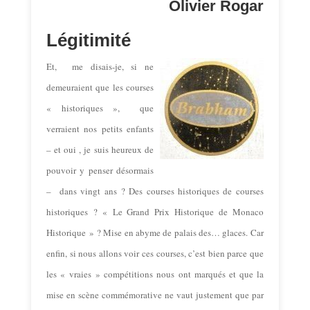
Olivier Rogar
Légitimité
Et, me disais-je, si ne
demeuraient que les courses
« historiques », que
verraient nos petits enfants
– et oui , je suis heureux de
pouvoir y penser désormais
– dans vingt ans ? Des courses historiques de courses
historiques ? « Le Grand Prix Historique de Monaco
Historique » ? Mise en abyme de palais des… glaces.
Car
enfin, si nous allons voir ces courses, c’est bien parce que
les « vraies » compétitions nous ont marqués et que la
mise en scène commémorative ne vaut justement que par