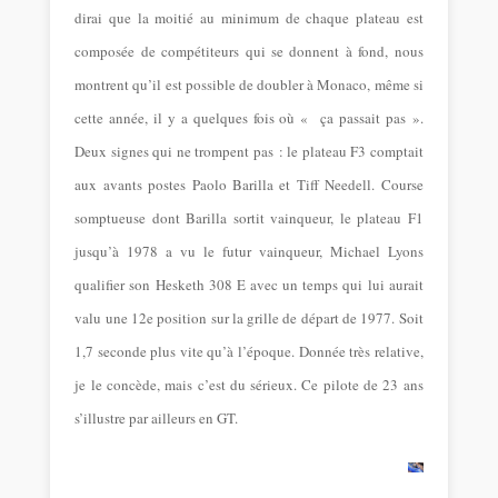
dirai que la moitié au minimum de chaque plateau est
composée de compétiteurs qui se donnent à fond, nous
montrent qu’il est possible de doubler à Monaco, même si
cette année, il y a quelques fois où « ça passait pas ».
Deux signes qui ne trompent pas : le plateau F3 comptait
aux avants postes Paolo Barilla et Tiff Needell. Course
somptueuse dont Barilla sortit vainqueur, le plateau F1
jusqu’à 1978 a vu le futur vainqueur, Michael Lyons
qualifier son Hesketh 308 E avec un temps qui lui aurait
valu une 12e position sur la grille de départ de 1977. Soit
1,7 seconde plus vite qu’à l’époque. Donnée très relative,
je le concède, mais c’est du sérieux. Ce pilote de 23 ans
s’illustre par ailleurs en GT.