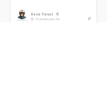
René Fiévet
12 années plus tôt
Comment ai-je pu oublier Pironi, autre
puissante personnalité, dans la liste que je
viens de fournir dans mon précédent
message?
Répondre
0
Afficher plus de commentaires