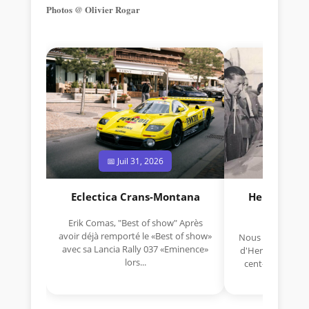
Photos @ Olivier Rogar
📅 Juil 31, 2026
📅 Jui
Eclectica Crans-Montana
Hermano Da
(1925
Erik Comas, "Best of show" Après
avoir déjà remporté le «Best of show»
Nous avons appris
avec sa Lancia Rally 037 «Eminence»
d'Hermano Da Si
lors...
cent-unième ann
Aujou