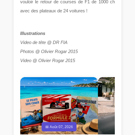
vouloir le retour de courses de F1 de 1000 ch
avec des plateaux de 24 voitures !
Illustrations
Video de tête @ DR FIA
Photos @ Olivier Rogar 2015
Video @ Olivier Rogar 2015
📅 Août 07, 2026
📅 Jui