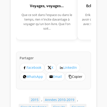
Voyages, voyages…
Eclectica 
Que ce soit dans l'espace ou dans le
Erik Comas, "B
temps, rien n'incite davantage à
avoir déjà rempor
voyager qu'un bon livre. Que l'on
avec sa Lancia R
soit...
lo
Partager
Facebook
X
LinkedIn
WhatsApp
Email
Copier
2015
,
Années 2010-2019
,