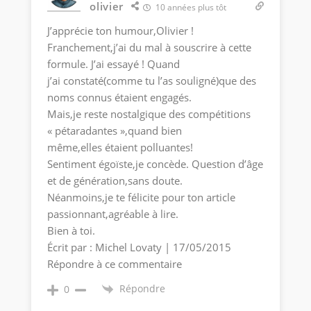
olivier
10 années plus tôt
J’apprécie ton humour,Olivier !
Franchement,j’ai du mal à souscrire à cette
formule. J’ai essayé ! Quand
j’ai constaté(comme tu l’as souligné)que des
noms connus étaient engagés.
Mais,je reste nostalgique des compétitions
« pétaradantes »,quand bien
même,elles étaient polluantes!
Sentiment égoïste,je concède. Question d’âge
et de génération,sans doute.
Néanmoins,je te félicite pour ton article
passionnant,agréable à lire.
Bien à toi.
Écrit par : Michel Lovaty | 17/05/2015
Répondre à ce commentaire
Répondre
0