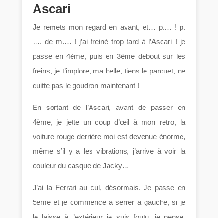
Ascari
Je remets mon regard en avant, et… p.… ! p.
…. de m.… ! j’ai freiné trop tard à l’Ascari ! je
passe en 4ème, puis en 3ème debout sur les
freins, je t’implore, ma belle, tiens le parquet, ne
quitte pas le goudron maintenant !
En sortant de l’Ascari, avant de passer en
4ème, je jette un coup d’œil à mon retro, la
voiture rouge derrière moi est devenue énorme,
même s’il y a les vibrations, j’arrive à voir la
couleur du casque de Jacky…
J’ai la Ferrari au cul, désormais. Je passe en
5ème et je commence à serrer à gauche, si je
le laisse à l’extérieur je suis foutu, je pense,