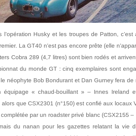
s l’opération Husky et les troupes de Patton, c’est
mier. La GT40 n’est pas encore prête (elle n’appar
ers Cobra 289 (4,7 litres) sont bien rodés et arrive
mpionnat du monde GT : cinq exemplaires sont eng
ra le néophyte Bob Bondurant et Dan Gurney fera d
 équipage « chaud-bouillant » – Innes Ireland 
 alors que CSX2301 (n°150) est confié aux locaux V
 complétée par un roadster privé blanc (CSX2155 – n
ais du nanan pour les gazettes relatant la vie d