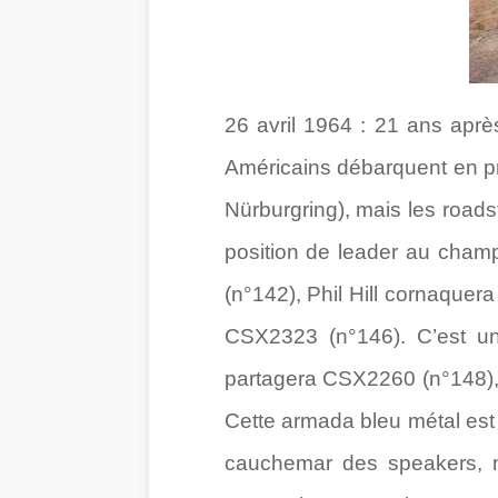
26 avril 1964 : 21 ans aprè
Américains débarquent en pre
Nürburgring), mais les roadst
position de leader au cha
(n°142), Phil Hill cornaque
CSX2323 (n°146). C’est un
partagera CSX2260 (n°148),
Cette armada bleu métal est
cauchemar des speakers, m