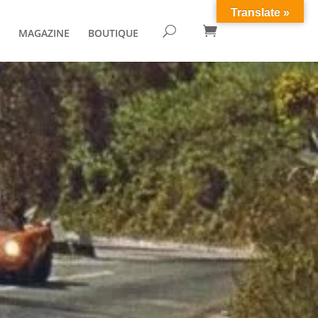
Translate »

U
MAGAZINE
BOUTIQUE