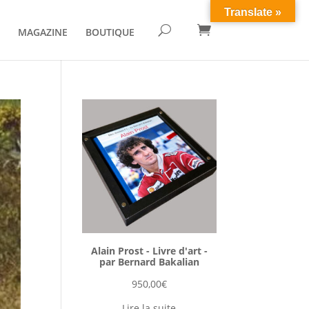
Translate »

U
MAGAZINE
BOUTIQUE
Alain Prost - Livre d'art -
par Bernard Bakalian
950,00
€
Lire la suite