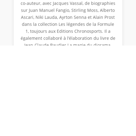
co-auteur, avec Jacques Vassal, de biographies
sur Juan Manuel Fangio, Stirling Moss, Alberto
Ascari, Niki Lauda, Ayrton Senna et Alain Prost
dans la collection Les légendes de la Formule
1, toujours aux Editions Chronosports. Il a
également collaboré à l’élaboration du livre de
Jean-Claude Baudier La magie du diorama,
aux Editions du Palmier. En tant que
journaliste historique, il écrit dans le
magazine Automobile Historique de 2001 à
2005, et depuis 2012 dans Grand Prix. Il a
rejoint feu Mémoire des Stands en 2008 et fut
associé à l’aventure Classic COURSES dès
septembre 2012.