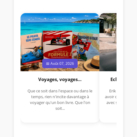
📅 Août 07, 2026
📅 Jui
Voyages, voyages…
Eclectica 
Que ce soit dans l'espace ou dans le
Erik Comas, "B
temps, rien n'incite davantage à
avoir déjà rempor
voyager qu'un bon livre. Que l'on
avec sa Lancia R
soit...
lo