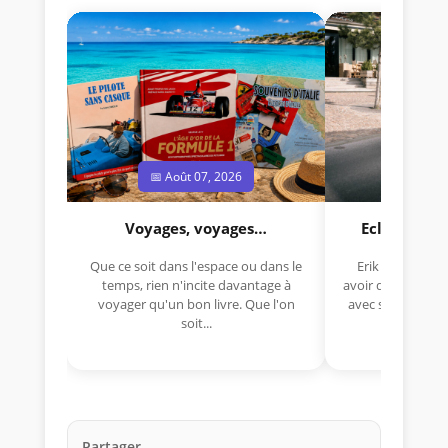
📅 Août 07, 2026
📅 Jui
Voyages, voyages…
Eclectica 
Que ce soit dans l'espace ou dans le
Erik Comas, "B
temps, rien n'incite davantage à
avoir déjà rempor
voyager qu'un bon livre. Que l'on
avec sa Lancia R
soit...
lo
Partager