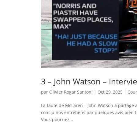
3 – John Watson – Interv
par
Olivier Rogar Santoni
|
Oct 29, 2025
|
Cour
La faute de McLaren – John Watson a partagé av
conclu nos entretiens par quelques avis bien tre
Vous pourriez...