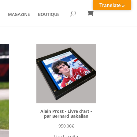
Translate »

U
MAGAZINE
BOUTIQUE
Alain Prost - Livre d'art -
par Bernard Bakalian
950,00
€
Lire la suite