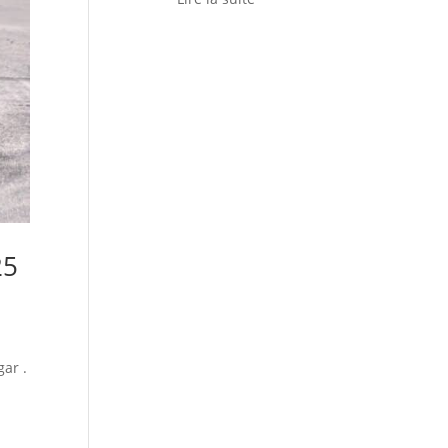
25
gar .