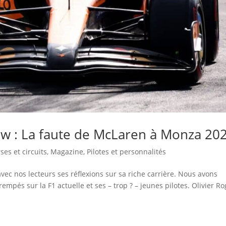
iew : La faute de McLaren à Monza 20
ses et circuits
,
Magazine
,
Pilotes et personnalités
ec nos lecteurs ses réflexions sur sa riche carrière. Nous avons
mpés sur la F1 actuelle et ses – trop ? – jeunes pilotes. Olivier Ro