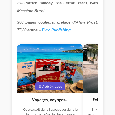
27- Patrick Tambay, The Ferrari Years, with
Massimo Burbi
300 pages couleurs, préface d’Alain Prost,
75,00 euros –
Evro Publishing
📅 Août 07, 2026
📅 Jui
Voyages, voyages…
Eclectica 
Que ce soit dans l'espace ou dans le
Erik Comas, "B
temps, rien n'incite davantage à
avoir déjà rempor