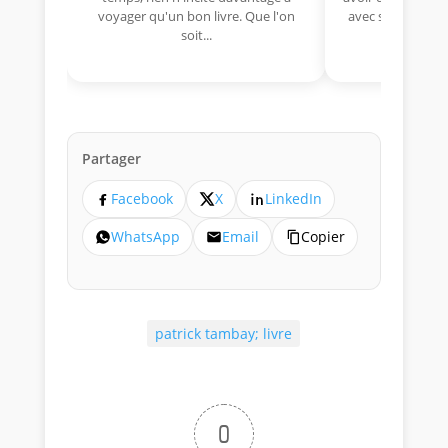
voyager qu'un bon livre. Que l'on
avec sa Lancia R
soit...
lo
Partager
Facebook
X
LinkedIn
WhatsApp
Email
Copier
patrick tambay; livre
0