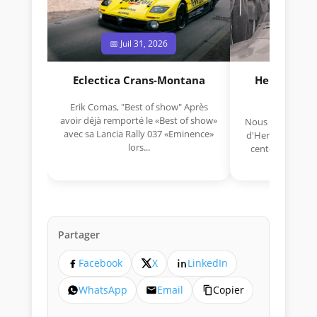
📅 Juil 31, 2026
📅 Jui
Eclectica Crans-Montana
Hermano Da
(1925
Erik Comas, "Best of show" Après
avoir déjà remporté le «Best of show»
Nous avons appris
avec sa Lancia Rally 037 «Eminence»
d'Hermano Da Si
lors...
cent-unième ann
Aujou
Partager
Facebook
X
LinkedIn
WhatsApp
Email
Copier