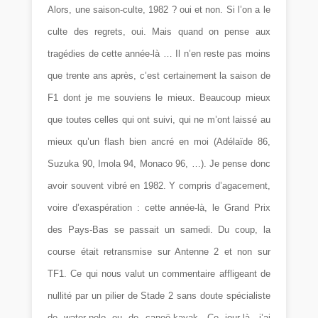
Alors, une saison-culte, 1982 ? oui et non. Si l’on a le
culte des regrets, oui. Mais quand on pense aux
tragédies de cette année-là … Il n’en reste pas moins
que trente ans après, c’est certainement la saison de
F1 dont je me souviens le mieux. Beaucoup mieux
que toutes celles qui ont suivi, qui ne m’ont laissé au
mieux qu’un flash bien ancré en moi (Adélaïde 86,
Suzuka 90, Imola 94, Monaco 96, …). Je pense donc
avoir souvent vibré en 1982. Y compris d’agacement,
voire d’exaspération : cette année-là, le Grand Prix
des Pays-Bas se passait un samedi. Du coup, la
course était retransmise sur Antenne 2 et non sur
TF1. Ce qui nous valut un commentaire affligeant de
nullité par un pilier de Stade 2 sans doute spécialiste
de water-polo ou de canoë-kayak. Ce jour-là, j’ai