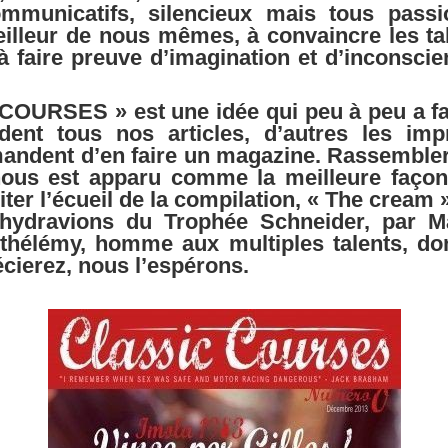
mmunicatifs, silencieux mais tous pass
illeur de nous mêmes, à convaincre les ta
 à faire preuve d’imagination et d’inconsci
COURSES » est une idée qui peu à peu a fa
ent tous nos articles, d’autres les imp
andent d’en faire un magazine. Rassembler 
nous est apparu comme la meilleure faç
éviter l’écueil de la compilation, « The cream
 hydravions du Trophée Schneider, par Ma
thélémy, homme aux multiples talents, don
écierez, nous l’espérons.