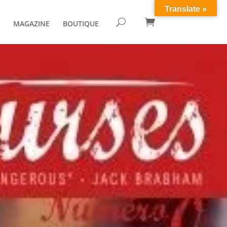
Translate »

U
MAGAZINE
BOUTIQUE