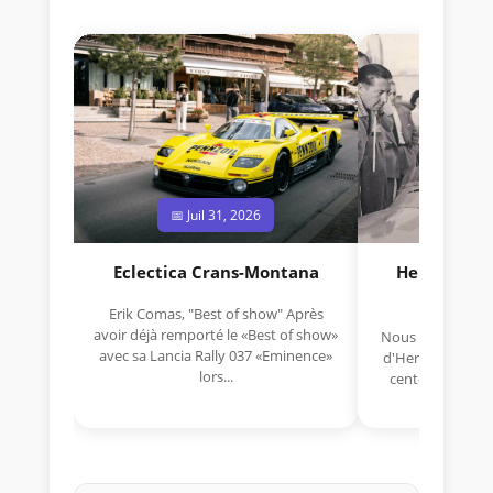
📅 Juil 31, 2026
📅 Jui
Eclectica Crans-Montana
Hermano Da
(1925
Erik Comas, "Best of show" Après
avoir déjà remporté le «Best of show»
Nous avons appris
avec sa Lancia Rally 037 «Eminence»
d'Hermano Da Si
lors...
cent-unième ann
Aujou