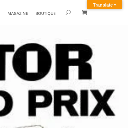
Translate »

U
MAGAZINE
BOUTIQUE