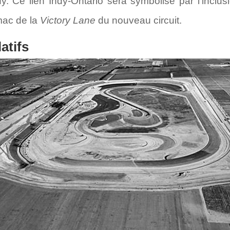
dy. Ce lien Indy-Ontario sera symbolisé par l’incl
rmac de la
Victory Lane
du nouveau circuit.
atifs