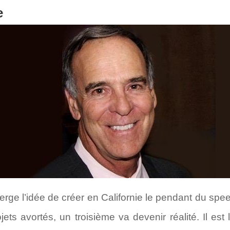
e
ge l’idée de créer en Californie le pendant du spe
jets avortés, un troisième va devenir réalité. Il es