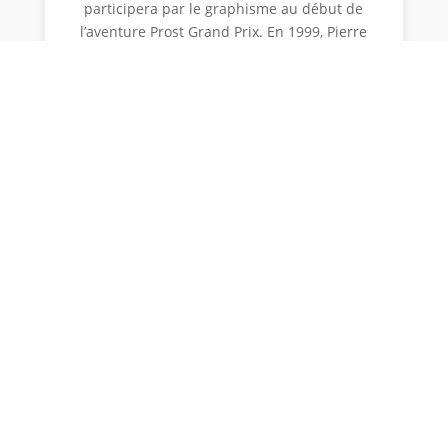
participera par le graphisme au début de
l’aventure Prost Grand Prix. En 1999, Pierre
Ménard produit la Grande Encyclopédie de la
Formule 1, aux Editions Chronosports, ouvrage
réédité à quatre reprises. Il est également le
co-auteur, avec Jacques Vassal, de biographies
sur Juan Manuel Fangio, Stirling Moss, Alberto
Ascari, Niki Lauda, Ayrton Senna et Alain Prost
dans la collection Les légendes de la Formule
1, toujours aux Editions Chronosports. Il a
également collaboré à l’élaboration du livre de
Jean-Claude Baudier La magie du diorama,
aux Editions du Palmier. En tant que
journaliste historique, il écrit dans le
magazine Automobile Historique de 2001 à
2005, et depuis 2012 dans Grand Prix. Il a
rejoint feu Mémoire des Stands en 2008 et fut
associé à l’aventure Classic COURSES dès
septembre 2012.