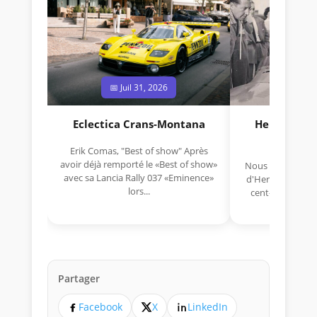
📅 Juil 31, 2026
📅 Jui
Eclectica Crans-Montana
Hermano Da
(1925
Erik Comas, "Best of show" Après
avoir déjà remporté le «Best of show»
Nous avons appris
avec sa Lancia Rally 037 «Eminence»
d'Hermano Da Si
lors...
cent-unième ann
Aujou
Partager
Facebook
X
LinkedIn