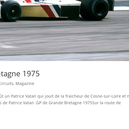
etagne 1975
circuits
,
Magazine
 un Patrice Vatan qui jouit de la fraicheur de Cosne-sur-Loire et 
75 de Patrice Vatan :GP de Grande Bretagne 1975Sur la route de