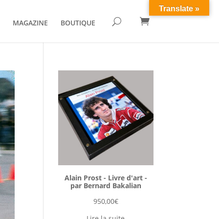
Translate »

U
MAGAZINE
BOUTIQUE
Alain Prost - Livre d'art -
par Bernard Bakalian
950,00
€
Lire la suite