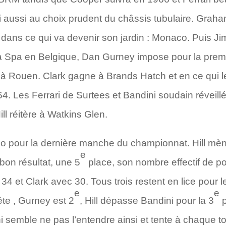
i aussi au choix prudent du châssis tubulaire. Graha
 dans ce qui va devenir son jardin : Monaco. Puis Ji
 Spa en Belgique, Dan Gurney impose pour la premiè
e à Rouen. Clark gagne à Brands Hatch et en ce qui 
964. Les Ferrari de Surtees et Bandini soudain réveill
ll réitère à Watkins Glen.
o pour la dernière manche du championnat. Hill mèn
e
on résultat, une 5
place, son nombre effectif de p
4 et Clark avec 30. Tous trois restent en lice pour le
e
e
ête , Gurney est 2
, Hill dépasse Bandini pour la 3
p
semble ne pas l’entendre ainsi et tente à chaque 