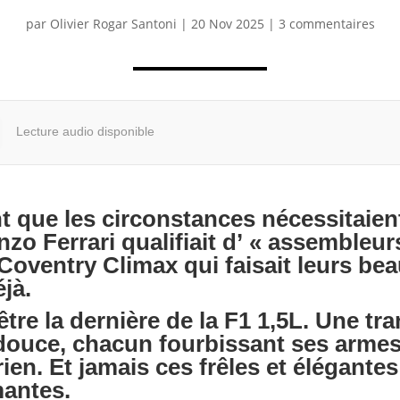
par
Olivier Rogar Santoni
|
20 Nov 2025
|
3 commentaires
Lecture audio disponible
t que les circonstances nécessitaien
zo Ferrari qualifiait d’ « assembleur
Coventry Climax qui faisait leurs be
jà.
être la dernière de la F1 1,5L. Une tra
douce, chacun fourbissant ses armes
t rien. Et jamais ces frêles et élégan
mantes.