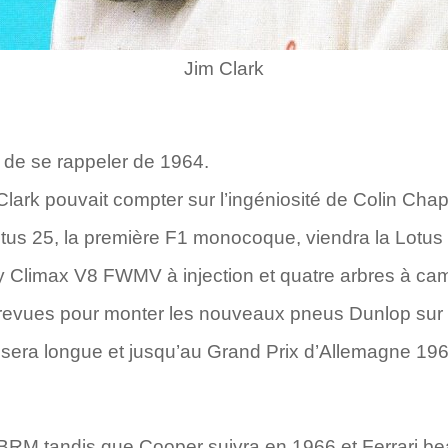
Jim Clark
de se rappeler de 1964.
ark pouvait compter sur l’ingéniosité de Colin Chap
Lotus 25, la première F1 monocoque, viendra la Lotus 
 Climax V8 FWMV à injection et quatre arbres à cam
revues pour monter les nouveaux pneus Dunlop sur d
era longue et jusqu’au Grand Prix d’Allemagne 1964,
 BRM tandis que Cooper suivra en 1966 et Ferrari b