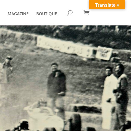
Translate »

U
MAGAZINE
BOUTIQUE