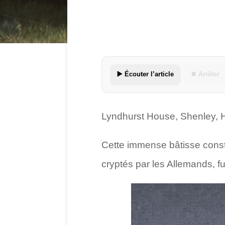
▶️ Écouter l’article
⏹ Arrêter
Lyndhurst House, Shenley, H
Cette immense bâtisse constr
cryptés par les Allemands, f