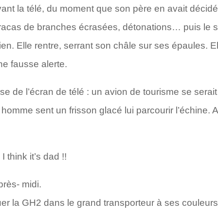
t la télé, du moment que son père en avait décidé
cas de branches écrasées, détonations… puis le si
ien. Elle rentre, serrant son châle sur ses épaules. El
e fausse alerte.
 de l’écran de télé : un avion de tourisme se serait 
omme sent un frisson glacé lui parcourir l’échine. Ar
 think it’s dad !!
près- midi.
er la GH2 dans le grand transporteur à ses couleu