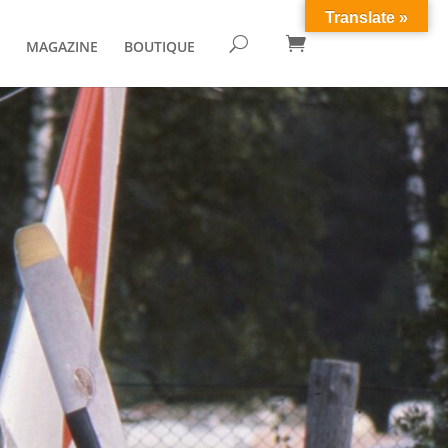
Translate »

U
MAGAZINE
BOUTIQUE