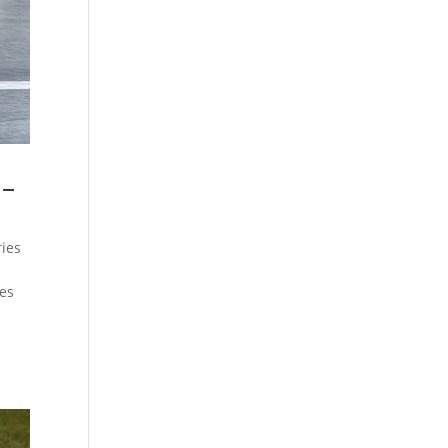
 –
ries
ées