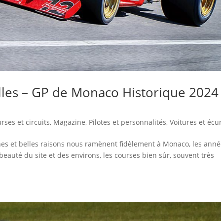
lles – GP de Monaco Historique 2024
rses et circuits
,
Magazine
,
Pilotes et personnalités
,
Voitures et écu
onnes et belles raisons nous ramènent fidèlement à Monaco, les ann
 beauté du site et des environs, les courses bien sûr, souvent très