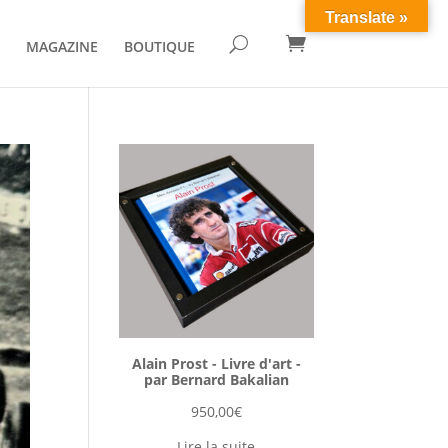
Translate »

U
MAGAZINE
BOUTIQUE
Alain Prost - Livre d'art -
par Bernard Bakalian
950,00
€
Lire la suite