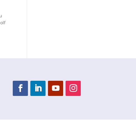
du
olf