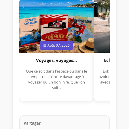
📅 Août 07, 2026
📅 Jui
Voyages, voyages…
Eclectica 
Que ce soit dans l'espace ou dans le
Erik Comas, "B
temps, rien n'incite davantage à
avoir déjà rempor
voyager qu'un bon livre. Que l'on
avec sa Lancia R
soit...
lo
Partager