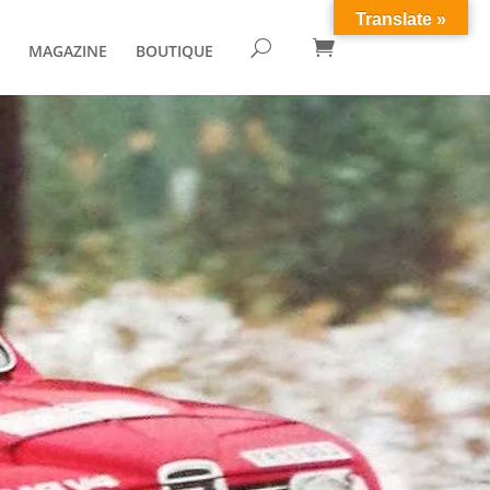
Translate »

U
MAGAZINE
BOUTIQUE