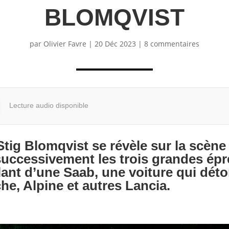
BLOMQVIST
par
Olivier Favre
|
20 Déc 2023
|
8 commentaires
Lecture audio disponible
tig Blomqvist se révèle sur la scène
 successivement les trois grandes ép
lant d’une Saab, une voiture qui dét
e, Alpine et autres Lancia.