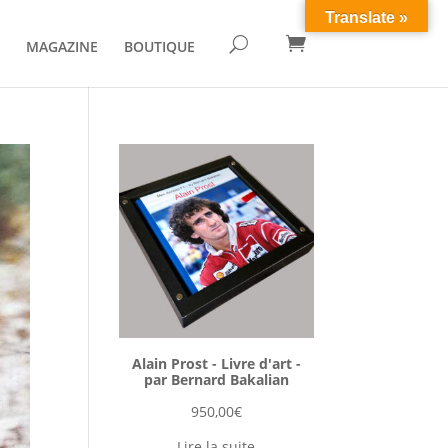
Translate »

U
MAGAZINE
BOUTIQUE
Alain Prost - Livre d'art -
par Bernard Bakalian
950,00
€
Lire la suite