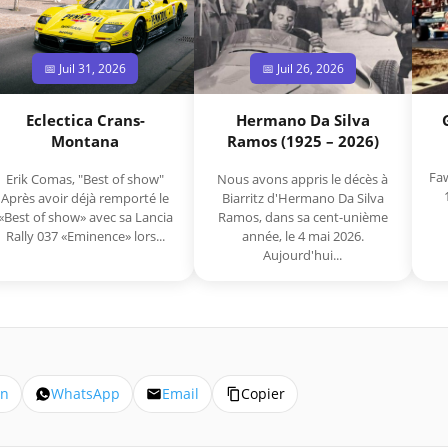
📅 Juil 31, 2026
📅 Juil 26, 2026
Eclectica Crans-
Hermano Da Silva
Montana
Ramos (1925 – 2026)
Faw
Erik Comas, "Best of show"
Nous avons appris le décès à
Après avoir déjà remporté le
Biarritz d'Hermano Da Silva
«Best of show» avec sa Lancia
Ramos, dans sa cent-unième
Rally 037 «Eminence» lors...
année, le 4 mai 2026.
Aujourd'hui...
In
WhatsApp
Email
Copier