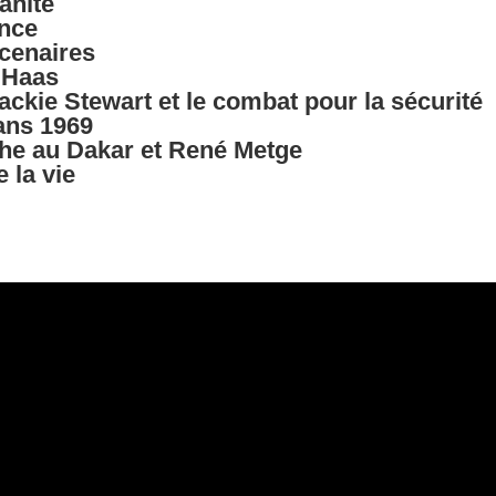
anité
ence
cenaires
, Haas
Jackie Stewart et le combat pour la sécurité
Mans 1969
che au Dakar et René Metge
 la vie