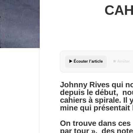
CAH
▶️ Écouter l’article
⏹ Arrêter
Johnny Rives qui no
depuis le début, nou
cahiers à spirale. I
mine qui présentait l
On trouve dans ces c
par tour », des note