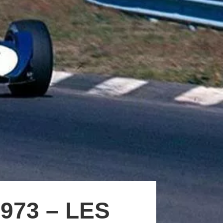
973 – LES