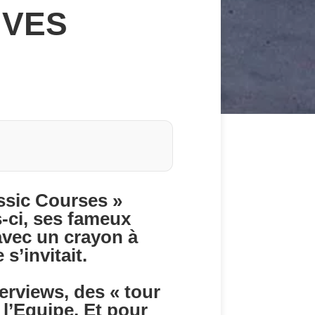
IVES
ssic Courses »
s-ci, ses fameux
 avec un crayon à
s’invitait.
erviews, des « tour
 l’Equipe. Et pour