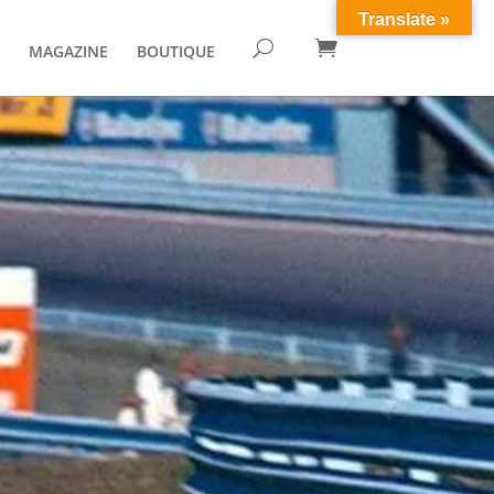
Translate »

U
MAGAZINE
BOUTIQUE