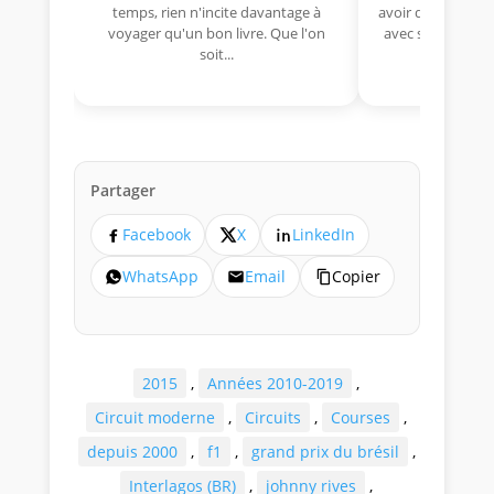
temps, rien n'incite davantage à
avoir déjà rempor
voyager qu'un bon livre. Que l'on
avec sa Lancia R
soit...
lo
Partager
Facebook
X
LinkedIn
WhatsApp
Email
Copier
2015
,
Années 2010-2019
,
Circuit moderne
,
Circuits
,
Courses
,
depuis 2000
,
f1
,
grand prix du brésil
,
Interlagos (BR)
,
johnny rives
,