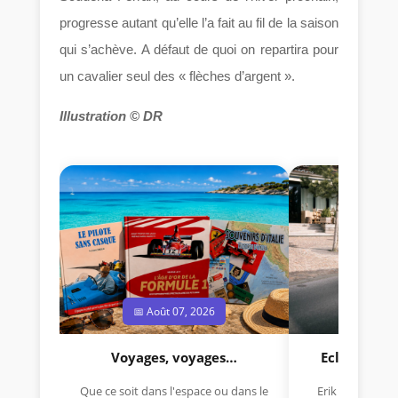
progresse autant qu’elle l’a fait au fil de la saison
qui s’achève. A défaut de quoi on repartira pour
un cavalier seul des « flèches d’argent ».
Illustration © DR
📅 Août 07, 2026
📅 Jui
Voyages, voyages…
Eclectica 
Que ce soit dans l'espace ou dans le
Erik Comas, "B