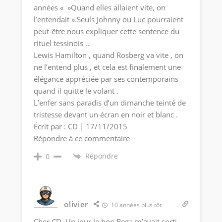
années « »Quand elles allaient vite, on
l’entendait ».Seuls Johnny ou Luc pourraient
peut-être nous expliquer cette sentence du
rituel tessinois ..
Lewis Hamilton , quand Rosberg va vite , on
ne l’entend plus , et cela est finalement une
élégance appréciée par ses contemporains
quand il quitte le volant .
L’enfer sans paradis d’un dimanche teinté de
tristesse devant un écran en noir et blanc .
Écrit par : CD | 17/11/2015
Répondre à ce commentaire
Répondre
0
olivier
10 années plus tôt
Cher CD, Un jour le bon Rega m’avait sorti