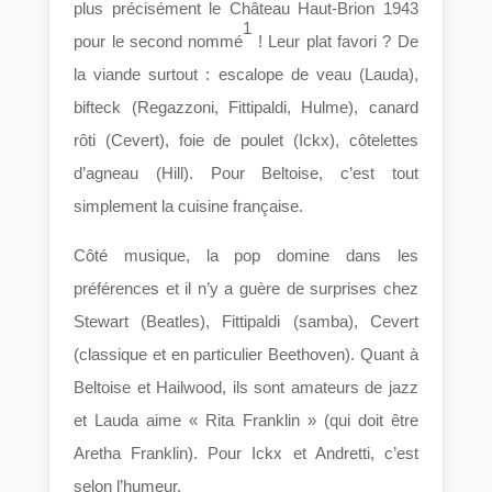
plus précisément le Château Haut-Brion 1943
1
pour le second nommé
! Leur plat favori ? De
la viande surtout : escalope de veau (Lauda),
bifteck (Regazzoni, Fittipaldi, Hulme), canard
rôti (Cevert), foie de poulet (Ickx), côtelettes
d’agneau (Hill). Pour Beltoise, c’est tout
simplement la cuisine française.
Côté musique, la pop domine dans les
préférences et il n’y a guère de surprises chez
Stewart (Beatles), Fittipaldi (samba), Cevert
(classique et en particulier Beethoven). Quant à
Beltoise et Hailwood, ils sont amateurs de jazz
et Lauda aime « Rita Franklin » (qui doit être
Aretha Franklin). Pour Ickx et Andretti, c’est
selon l’humeur.