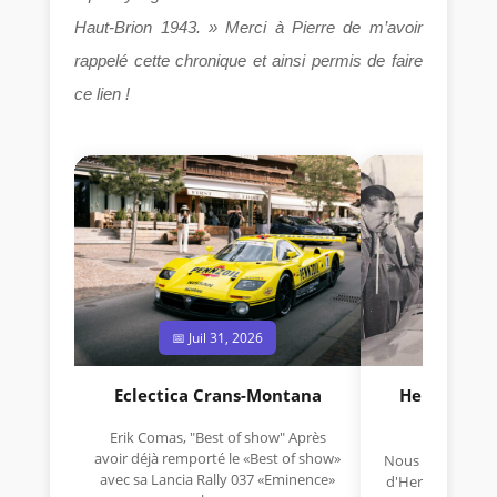
Haut-Brion 1943. » Merci à Pierre de m’avoir
rappelé cette chronique et ainsi permis de faire
ce lien !
📅 Juil 31, 2026
📅 Jui
Eclectica Crans-Montana
Hermano Da
(1925
Erik Comas, "Best of show" Après
avoir déjà remporté le «Best of show»
Nous avons appris
avec sa Lancia Rally 037 «Eminence»
d'Hermano Da Si