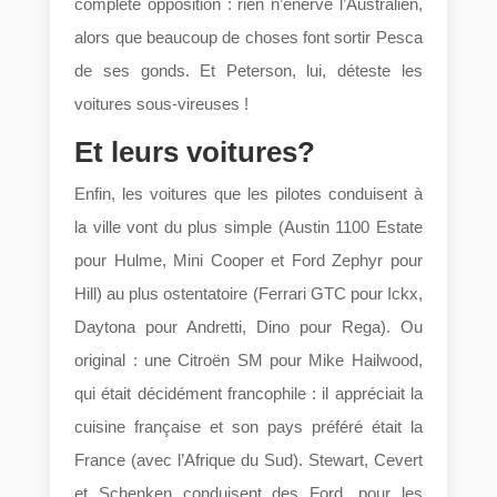
complète opposition : rien n’énerve l’Australien,
alors que beaucoup de choses font sortir Pesca
de ses gonds. Et Peterson, lui, déteste les
voitures sous-vireuses !
Et leurs voitures?
Enfin, les voitures que les pilotes conduisent à
la ville vont du plus simple (Austin 1100 Estate
pour Hulme, Mini Cooper et Ford Zephyr pour
Hill) au plus ostentatoire (Ferrari GTC pour Ickx,
Daytona pour Andretti, Dino pour Rega). Ou
original : une Citroën SM pour Mike Hailwood,
qui était décidément francophile : il appréciait la
cuisine française et son pays préféré était la
France (avec l’Afrique du Sud). Stewart, Cevert
et Schenken conduisent des Ford, pour les