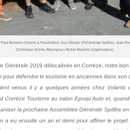
n-Paul Brunerie (Volants & Fouchettes), Guy Ollinger (Pdt Amicale Spitfire), Jean-P
Dominique Dorme (Meyrignac) Michel Malartre (organisateur).
ée Générale 2019 délocalisée en Corrèze, notre bo
in pour défendre le tourisme en anciennes dans son
aient venus il y a quelques années chez Volants e
nd Corrèze Tourisme au salon Epoqu’Auto et, quand ils
ganiser la prochaine Assemblée Générale Spitfire en
 a eu ensuite un an et demi pour affiner le projet.