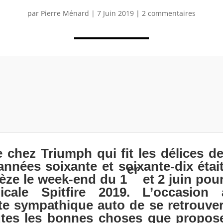
par
Pierre Ménard
|
7 Juin 2019
|
2 commentaires
de chez Triumph qui fit les délices d
 années soixante et soixante-dix étai
er
èze le week-end du 1
et 2 juin pou
cale Spitfire 2019. L’occasion
tte sympathique auto de se retrouver
utes les bonnes choses que propose