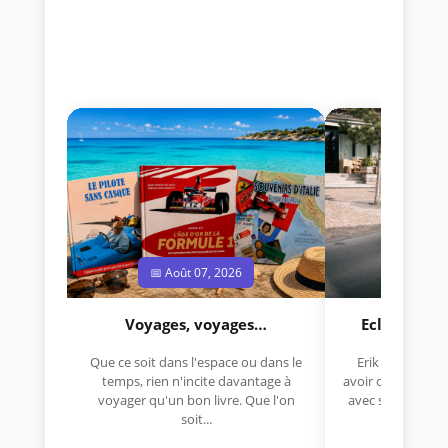
📅 Août 07, 2026
📅 Jui
Voyages, voyages…
Eclectica 
Que ce soit dans l'espace ou dans le
Erik Comas, "B
temps, rien n'incite davantage à
avoir déjà rempor
voyager qu'un bon livre. Que l'on
avec sa Lancia R
soit...
lo