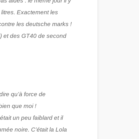
as aidés : le même jour il y
 litres. Exactement les
 contre les deutsche marks !
(4) et des GT40 de second
 dire qu’à force de
bien que moi !
it un peu faiblard et il
mée noire. C’était la Lola