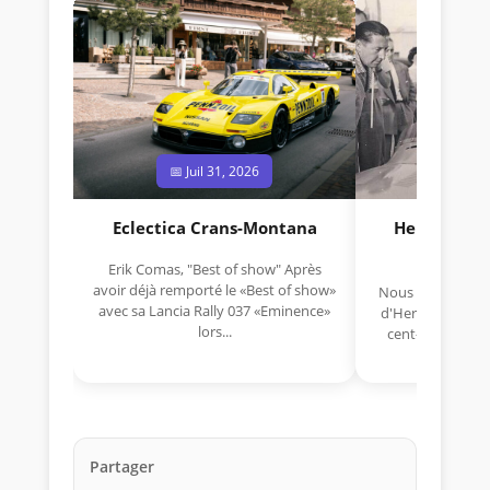
📅 Juil 31, 2026
📅 Jui
Eclectica Crans-Montana
Hermano Da
(1925
Erik Comas, "Best of show" Après
avoir déjà remporté le «Best of show»
Nous avons appris
avec sa Lancia Rally 037 «Eminence»
d'Hermano Da Si
lors...
cent-unième ann
Aujou
Partager