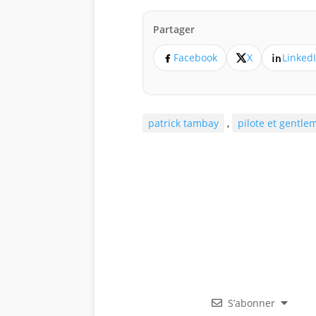
Partager
Facebook
X
Linked
patrick tambay
,
pilote et gentle
S’abonner