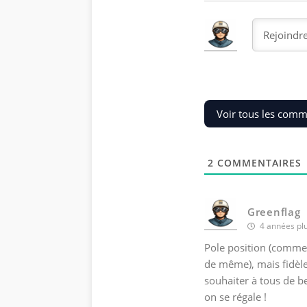
Voir tous les comm
2
COMMENTAIRES
Greenflag
4 années plu
Pole position (comme o
de même), mais fidèle
souhaiter à tous de b
on se régale !