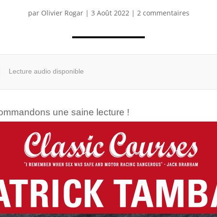
par
Olivier Rogar
|
3 Août 2022
|
2 commentaires
Lecture audio disponible
commandons une saine lecture !