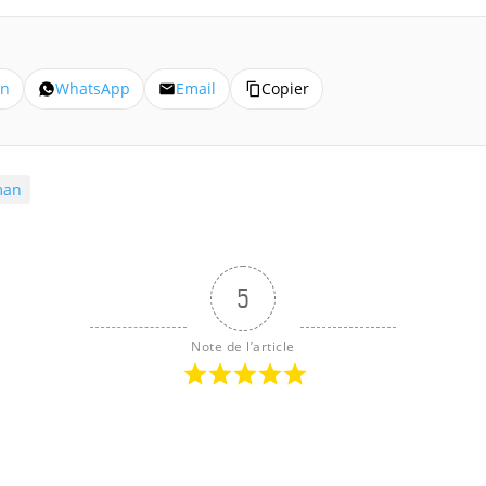
In
WhatsApp
Email
Copier
man
5
Note de l’article