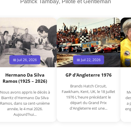
Patrick Tambay, Pilote et Gentleman
📅 Juil 26, 2026
📅 Juil 22, 2026
Hermano Da Silva
GP d’Angleterre 1976
Ramos (1925 – 2026)
Brands Hatch Circuit,
Fawkham, Kent, UK, le 18 juillet
Nous avons appris le décès à
Me
1976 L'heure précédant le
Biarritz d'Hermano Da Silva
des
départ du Grand Prix
Ramos, dans sa cent-unième
a 
d'Angleterre est une...
année, le 4 mai 2026.
eng
Aujourd'hui...