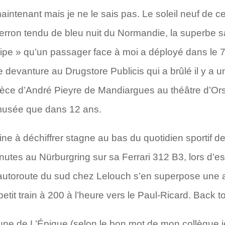
maintenant mais je ne le sais pas. Le soleil neuf de 
 perron tendu de bleu nuit du Normandie, la superbe 
ipe » qu’un passager face à moi a déployé dans le 7
de devanture au Drugstore Publicis qui a brûlé il y a
 pièce d’André Pieyre de Mandiargues au théâtre d’Ors
 musée que dans 12 ans.
peine à déchiffrer stagne au bas du quotidien sportif d
utes au Nürburgring sur sa Ferrari 312 B3, lors d’ess
’autoroute du sud chez Lelouch s’en superpose une a
etit train à 200 à l’heure vers le Paul-Ricard. Back to 
a une de L’Épique (selon le bon mot de mon collègue 