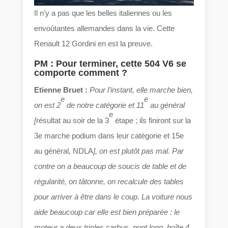
Il n’y a pas que les belles italiennes ou les
envoûtantes allemandes dans la vie. Cette
Renault 12 Gordini en est la preuve.
PM : Pour terminer, cette 504 V6 se
comporte comment ?
Etienne Bruet :
Pour l’instant, elle marche bien,
e
e
on est 2
de notre catégorie et 11
au général
e
[
résultat au soir de la 3
étape ; ils finiront sur la
3e marche podium dans leur catégorie et 15e
au général, NDLA
], on est plutôt pas mal. Par
contre on a beaucoup de soucis de table et de
régularité, on tâtonne, on recalcule des tables
pour arriver à être dans le coup. La voiture nous
aide beaucoup car elle est bien préparée : le
moteur a deux triples carbus, pont long, boîte 4,